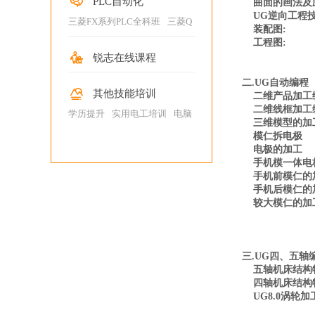
PLC自动化
曲面的画法及
工编程
/
Cimatron E加工编程
UG逆向工程
三菱FX系列PLC全科班
/
三菱Q
装配图:
系列全科班
/
西门子
工程图:
200/SMART全科班
/
西门子
锐志在线课程
300/400全科班
/
西门子
二.UG自动编程
1200PLC全科班
/
欧姆龙CP系
其他技能培训
二维产品加工
列全科班
二维线框加工
学历提升
/
实用电工培训
/
电脑
三维模型的加
办公
模仁拆电极
电极的加工
手机模一体电
手机前模仁的
手机后模仁的
较大模仁的加
三.UG四、五轴
五轴机床结构
四轴机床结构
UG8.0涡轮