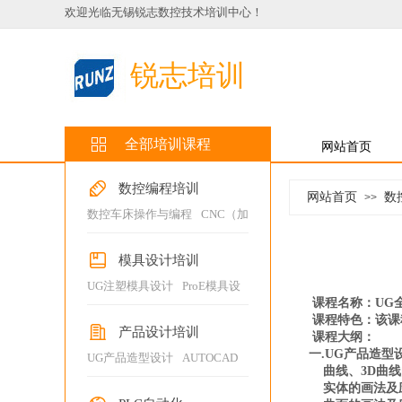
欢迎光临无锡锐志数控技术培训中心
！
锐志培训
全部培训课程
网站首页
数控编程培训
网站首页
数
>>
数控车床操作与编程
/
CNC（加
工中心）操作与编程
/
UG设计
编程综合班
/
UG精品班
/
UG高
模具设计培训
级班
/
UG全能班
/
数车高级班
/
UG注塑模具设计
/
ProE模具设
MasterCAM综合班
/
课程名称：UG
计
/
模具设计工程师班
/
浇铸模
课程特色：该课
MasterCAM造型编程
/
具设计
/
五金冲压模具设计
/
机
产品设计培训
课程大纲：
masterCAM车加工
/
UG四轴加
械设计工程师班
一.UG产品造型
UG产品造型设计
/
AUTOCAD
/
工
/
UG五轴加工
/
PowerMill加
曲线、3D曲线
CATIA产品造型设计
/
ProE产品
工编程
/
Hypermill(3轴-5轴）加
实体的画法及
造型设计